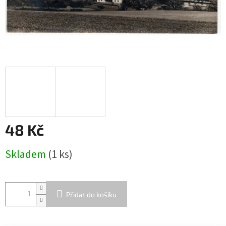
48 Kč
Měrná
Skladem
(1 ks)
cena:
Přidat do košíku