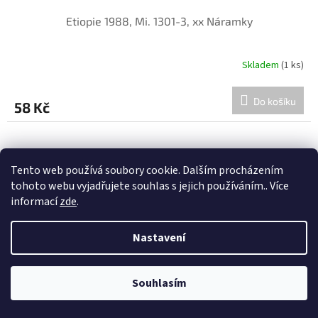
Etiopie 1988, Mi. 1301-3, xx Náramky
Skladem
(1 ks)
Do košíku
58 Kč
Tento web používá soubory cookie. Dalším procházením
tohoto webu vyjadřujete souhlas s jejich používáním.. Více
informací
zde
.
Nastavení
Souhlasím