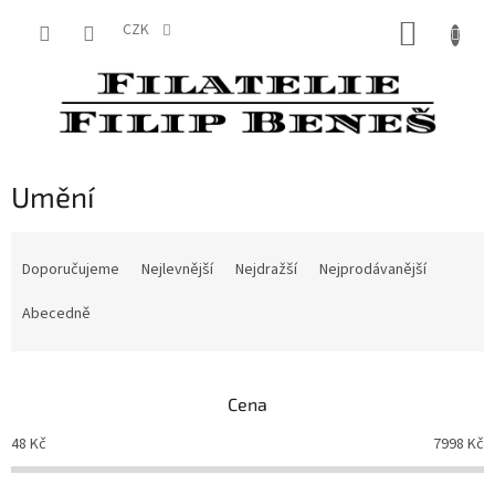
Přejít
NÁKUP
na
CZK
obsah
KOŠÍK
Umění
Ř
a
Doporučujeme
Nejlevnější
Nejdražší
Nejprodávanější
z
e
Abecedně
n
í
p
Cena
r
o
48
Kč
7998
Kč
d
u