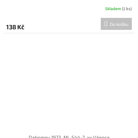
Skladem
(1 ks)
Do košíku
138 Kč
Dahomey 1973, Mi. 544-7, xx Vánoce