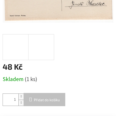
48 Kč
Měrná
Skladem
(1 ks)
cena:
Přidat do košíku