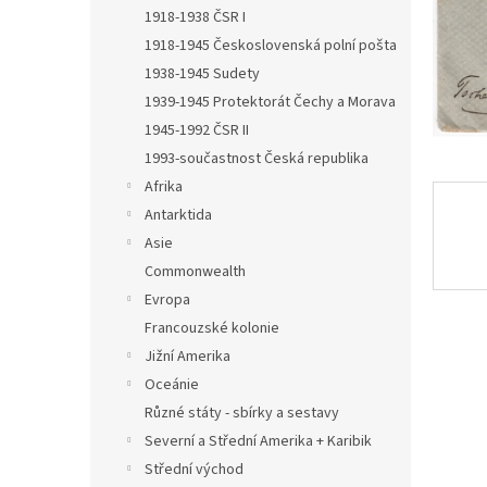
n
1918-1938 ČSR I
e
1918-1945 Československá polní pošta
l
1938-1945 Sudety
1939-1945 Protektorát Čechy a Morava
1945-1992 ČSR II
1993-součastnost Česká republika
Afrika
Antarktida
Asie
Commonwealth
Evropa
Francouzské kolonie
Jižní Amerika
Oceánie
Různé státy - sbírky a sestavy
Severní a Střední Amerika + Karibik
Střední východ