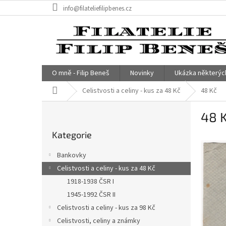
Přejít
info@filateliefilipbenes.cz
na
obsah
O mně - Filip Beneš
Novinky
Ukázka některýc
Domů
Celistvosti a celiny - kus za 48 Kč
48 Kč
P
48 
o
Přeskočit
s
Kategorie
kategorie
t
r
Bankovky
a
Celistvosti a celiny - kus za 48 Kč
n
1918-1938 ČSR I
n
í
1945-1992 ČSR II
p
Celistvosti a celiny - kus za 98 Kč
a
Celistvosti, celiny a známky