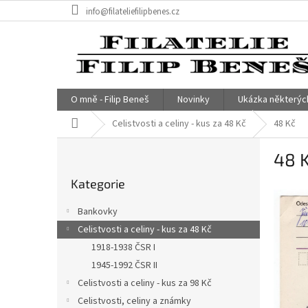
Přejít
info@filateliefilipbenes.cz
na
obsah
O mně - Filip Beneš
Novinky
Ukázka některýc
Domů
Celistvosti a celiny - kus za 48 Kč
48 Kč
P
48 
o
Přeskočit
s
Kategorie
kategorie
t
r
Bankovky
a
Celistvosti a celiny - kus za 48 Kč
n
1918-1938 ČSR I
n
í
1945-1992 ČSR II
p
Celistvosti a celiny - kus za 98 Kč
a
Celistvosti, celiny a známky