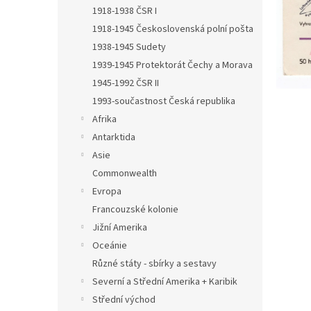
n
1918-1938 ČSR I
e
1918-1945 Československá polní pošta
l
1938-1945 Sudety
1939-1945 Protektorát Čechy a Morava
1945-1992 ČSR II
1993-součastnost Česká republika
Afrika
Antarktida
Asie
Commonwealth
Evropa
Francouzské kolonie
Jižní Amerika
Oceánie
Různé státy - sbírky a sestavy
Severní a Střední Amerika + Karibik
Střední východ