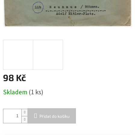
98 Kč
Měrná
Skladem
(1 ks)
cena:
Přidat do košíku