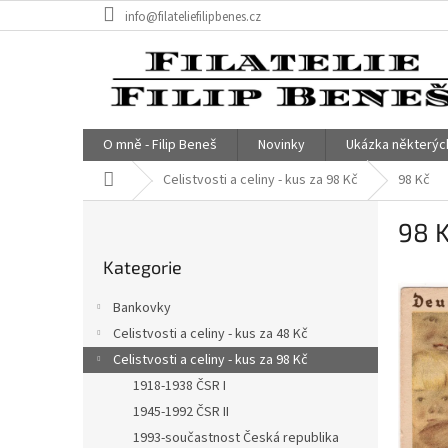
Přejít
info@filateliefilipbenes.cz
na
obsah
O mně - Filip Beneš
Novinky
Ukázka některýc
Domů
Celistvosti a celiny - kus za 98 Kč
98 Kč
P
98 
o
Přeskočit
s
Kategorie
kategorie
t
r
Bankovky
a
Celistvosti a celiny - kus za 48 Kč
n
Celistvosti a celiny - kus za 98 Kč
n
í
1918-1938 ČSR I
p
1945-1992 ČSR II
a
1993-součastnost Česká republika