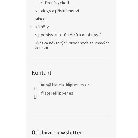
Střední východ
Katalogy a příslušenství
Mince
Náměty
S podpisy autorů, rytců a osobností
Ukázka některých prodaných zajímavých
kousků
Kontakt
info
@
filateliefilipbenes.cz
filateliefilipbenes
Odebírat newsletter