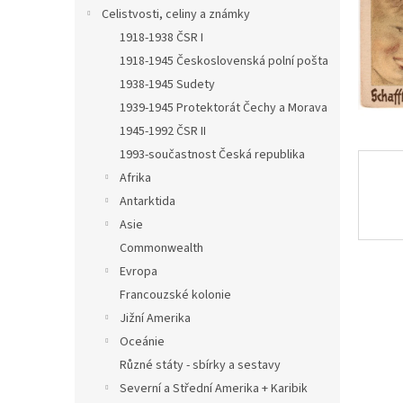
n
Celistvosti, celiny a známky
e
1918-1938 ČSR I
l
1918-1945 Československá polní pošta
1938-1945 Sudety
1939-1945 Protektorát Čechy a Morava
1945-1992 ČSR II
1993-součastnost Česká republika
Afrika
Antarktida
Asie
Commonwealth
Evropa
Francouzské kolonie
Jižní Amerika
Oceánie
Různé státy - sbírky a sestavy
Severní a Střední Amerika + Karibik