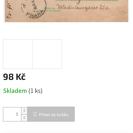
98 Kč
Měrná
Skladem
(1 ks)
cena:
Přidat do košíku