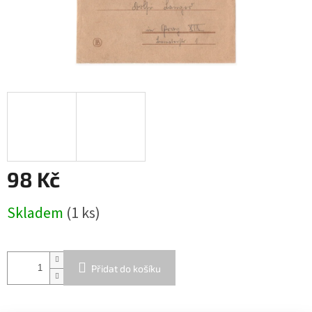
98 Kč
Měrná
Skladem
(1 ks)
cena:
Přidat do košíku