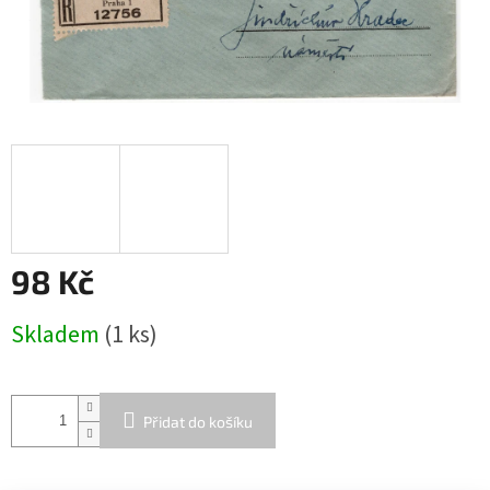
98 Kč
Měrná
Skladem
(1 ks)
cena:
Přidat do košíku