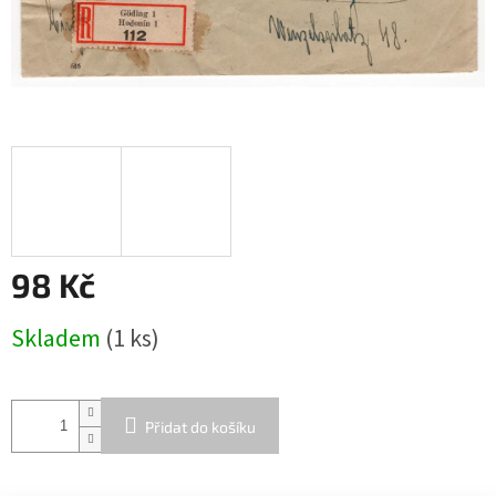
98 Kč
Měrná
Skladem
(1 ks)
cena:
Přidat do košíku