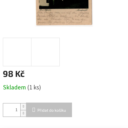
98 Kč
Měrná
Skladem
(1 ks)
cena:
Přidat do košíku