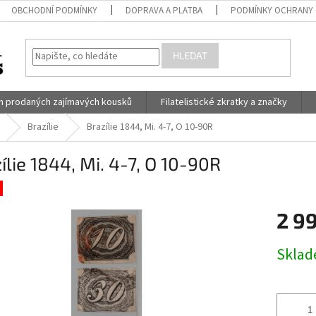
OBCHODNÍ PODMÍNKY
DOPRAVA A PLATBA
PODMÍNKY OCHRANY 
HLEDAT
h prodaných zajímavých kousků
Filatelistické zkratky a značky
Brazílie
Brazílie 1844, Mi. 4-7, O 10-90R
ílie 1844, Mi. 4-7, O 10-90R
2 9
Měrná
Skla
cena: