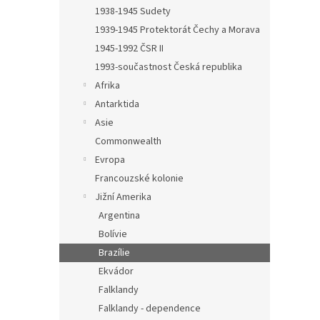
n
1938-1945 Sudety
e
1939-1945 Protektorát Čechy a Morava
l
1945-1992 ČSR II
1993-součastnost Česká republika
Afrika
Antarktida
Asie
Commonwealth
Evropa
Francouzské kolonie
Jižní Amerika
Argentina
Bolívie
Brazílie
Ekvádor
Falklandy
Falklandy - dependence