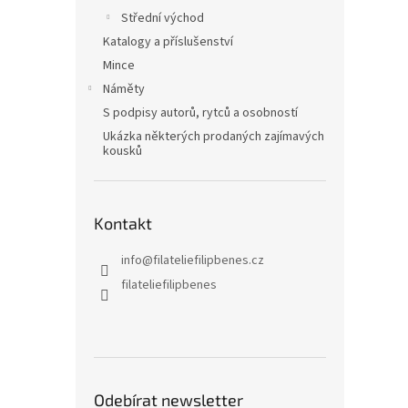
Střední východ
Katalogy a příslušenství
Mince
Náměty
S podpisy autorů, rytců a osobností
Ukázka některých prodaných zajímavých
kousků
Kontakt
info
@
filateliefilipbenes.cz
filateliefilipbenes
Odebírat newsletter