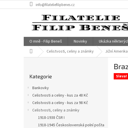
Přejít
info@filateliefilipbenes.cz
na
obsah
O mně - Filip Beneš
Novinky
Ukázka některýc
Domů
Celistvosti, celiny a známky
Jižní Amerika
P
Braz
o
Přeskočit
s
Kategorie
kategorie
Sleva!
t
r
Bankovky
a
Celistvosti a celiny - kus za 48 Kč
n
Celistvosti a celiny - kus za 98 Kč
n
í
Celistvosti, celiny a známky
p
1918-1938 ČSR I
a
1918-1945 Československá polní pošta