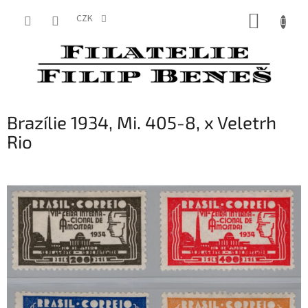
Přejít
NÁKUP
na
CZK
obsah
KOŠÍK
Brazílie 1934, Mi. 405-8, x Veletrh
Rio