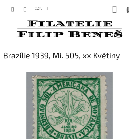
Přejít
NÁKUP
na
CZK
obsah
KOŠÍK
Brazílie 1939, Mi. 505, xx Květiny