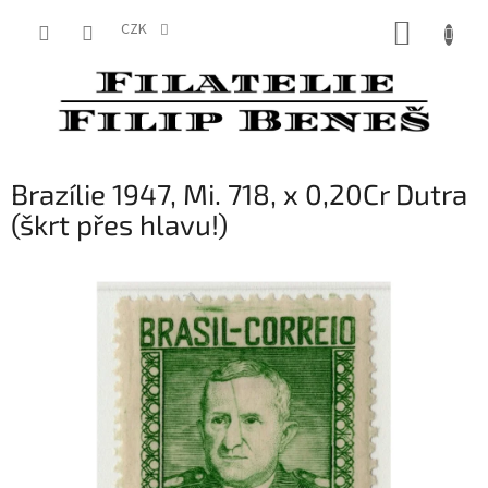
Přejít
NÁKUP
na
CZK
obsah
KOŠÍK
Brazílie 1947, Mi. 718, x 0,20Cr Dutra
(škrt přes hlavu!)