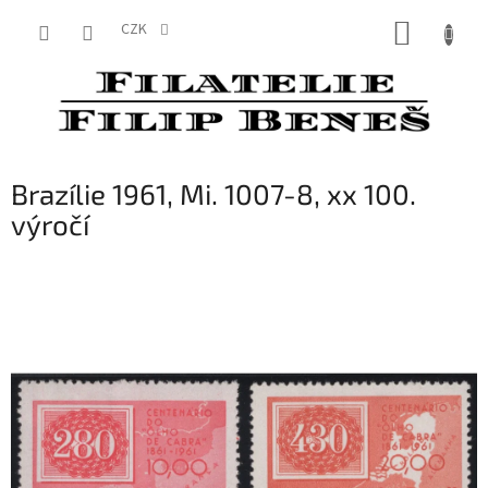
Přejít
NÁKUP
na
CZK
obsah
KOŠÍK
Brazílie 1961, Mi. 1007-8, xx 100.
výročí