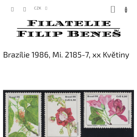
Přejít
NÁKUP
na
CZK
obsah
KOŠÍK
Brazílie 1986, Mi. 2185-7, xx Květiny