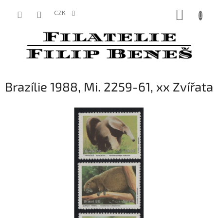
Přejít
NÁKUP
na
CZK
obsah
KOŠÍK
Brazílie 1988, Mi. 2259-61, xx Zvířata