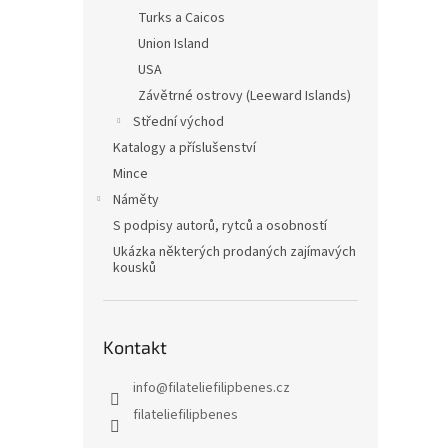
Turks a Caicos
Union Island
USA
Závětrné ostrovy (Leeward Islands)
Střední východ
Katalogy a příslušenství
Mince
Náměty
S podpisy autorů, rytců a osobností
Ukázka některých prodaných zajímavých
kousků
Kontakt
info
@
filateliefilipbenes.cz
filateliefilipbenes