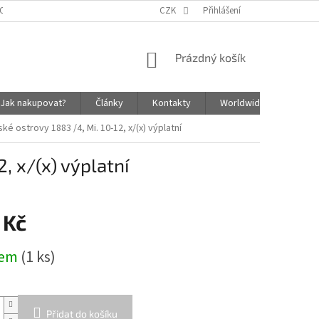
OSOBNÍCH ÚDAJŮ
ZÁSADY SOUBORŮ COOKIES
CZK
Přihlášení
NÁKUPNÍ
Prázdný košík
KOŠÍK
Jak nakupovat?
Články
Kontakty
Worldwide Shipping In
ké ostrovy 1883 /4, Mi. 10-12, x/(x) výplatní
, x/(x) výplatní
 Kč
dem
(1 ks)
Přidat do košíku