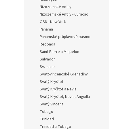
Nizozemské Antily
Nizozemské Antily - Curacao
OSN - New York
Panama
Panamské průplavové pásmo
Redonda
Saint Pierre a Miquelon
Salvador
Sv. Lucie
Svatovincencské Grenadiny
Svatý Kryštof
Svatý Kryštof a Nevis
Svatý Kryštof, Nevis, Anguilla
Svatý Vincent
Tobago
Trinidad
Trinidad a Tobago