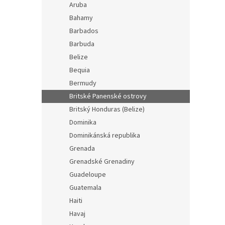
Aruba
Bahamy
Barbados
Barbuda
Belize
Bequia
Bermudy
Britské Panenské ostrovy
Britský Honduras (Belize)
Dominika
Dominikánská republika
Grenada
Grenadské Grenadiny
Guadeloupe
Guatemala
Haiti
Havaj