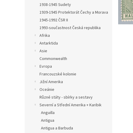
n
1938-1945 Sudety
e
1939-1945 Protektorát Čechy a Morava
l
1945-1992 ČSR II
1993-součastnost Česká republika
Afrika
Antarktida
Asie
Commonwealth
Evropa
Francouzské kolonie
Jižní Amerika
Oceánie
Různé státy - sbírky a sestavy
Severní a Střední Amerika + Karibik
Anguilla
Antigua
Antigua a Barbuda