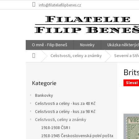
Přejít
info@filateliefilipbenes.cz
na
obsah
O mně - Filip Beneš
Novinky
Ukázka některýc
Domů
Celistvosti, celiny a známky
Severní a Stř
P
Brit
o
Přeskočit
s
Kategorie
kategorie
Sleva!
t
r
Bankovky
a
Celistvosti a celiny - kus za 48 Kč
n
Celistvosti a celiny - kus za 98 Kč
n
í
Celistvosti, celiny a známky
p
1918-1938 ČSR I
a
1918-1945 Československá polní pošta