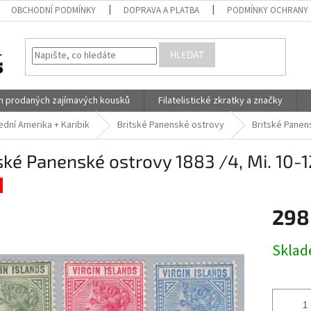
OBCHODNÍ PODMÍNKY
DOPRAVA A PLATBA
PODMÍNKY OCHRANY 
HLEDAT
h prodaných zajímavých kousků
Filatelistické zkratky a značky
ední Amerika + Karibik
Britské Panenské ostrovy
Britské Panens
ské Panenské ostrovy 1883 /4, Mi. 10-12
298
Měrná
Skla
cena: