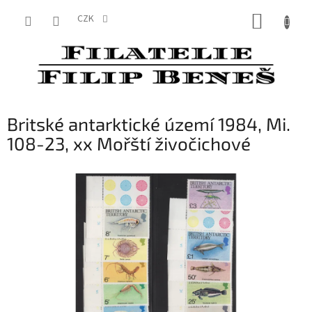
Přejít
NÁKUP
na
CZK
obsah
KOŠÍK
Britské antarktické území 1984, Mi.
108-23, xx Mořští živočichové