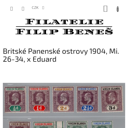
Přejít
NÁKUP
na
CZK
obsah
KOŠÍK
Britské Panenské ostrovy 1904, Mi.
26-34, x Eduard