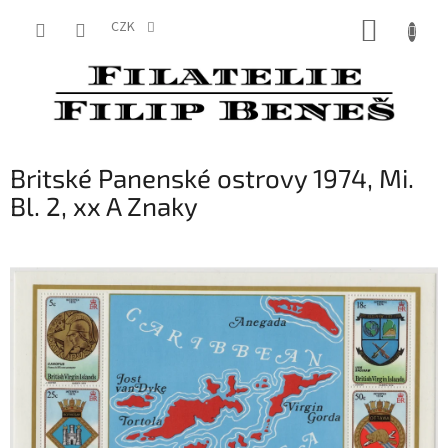
Přejít
NÁKUP
na
CZK
obsah
KOŠÍK
Britské Panenské ostrovy 1974, Mi.
Bl. 2, xx A Znaky