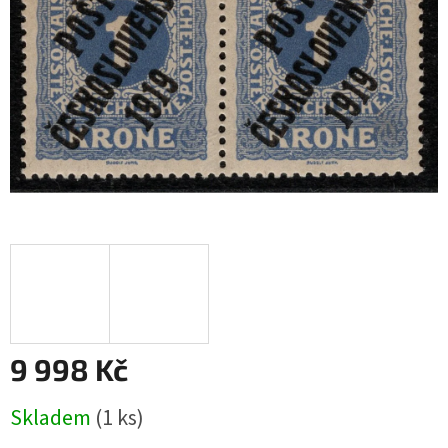
9 998 Kč
Měrná
Skladem
(1 ks)
cena: