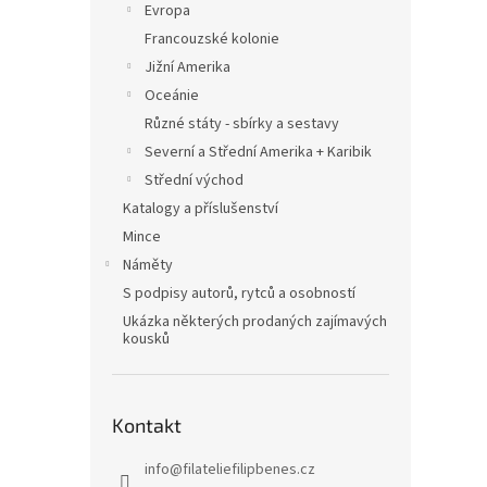
Evropa
Francouzské kolonie
Jižní Amerika
Oceánie
Různé státy - sbírky a sestavy
Severní a Střední Amerika + Karibik
Střední východ
Katalogy a příslušenství
Mince
Náměty
S podpisy autorů, rytců a osobností
Ukázka některých prodaných zajímavých
kousků
Kontakt
info
@
filateliefilipbenes.cz