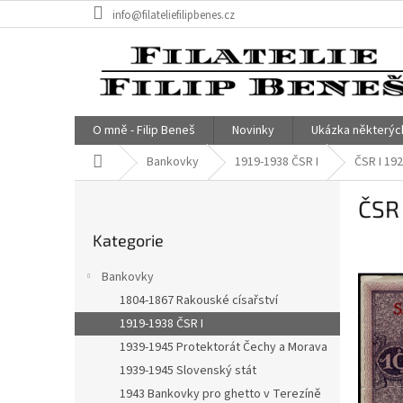
Přejít
info@filateliefilipbenes.cz
na
obsah
O mně - Filip Beneš
Novinky
Ukázka některýc
Domů
Bankovky
1919-1938 ČSR I
ČSR I 192
P
ČSR 
o
Přeskočit
s
Kategorie
kategorie
t
r
Bankovky
a
1804-1867 Rakouské císařství
n
1919-1938 ČSR I
n
í
1939-1945 Protektorát Čechy a Morava
p
1939-1945 Slovenský stát
a
1943 Bankovky pro ghetto v Terezíně