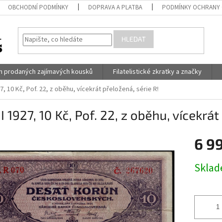
OBCHODNÍ PODMÍNKY
DOPRAVA A PLATBA
PODMÍNKY OCHRANY 
HLEDAT
h prodaných zajímavých kousků
Filatelistické zkratky a značky
7, 10 Kč, Pof. 22, z oběhu, vícekrát přeložená, série R!
I 1927, 10 Kč, Pof. 22, z oběhu, vícekrát
6 9
Měrná
Skla
cena: