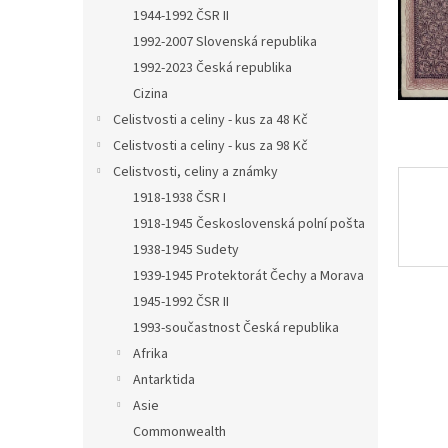
n
1944-1992 ČSR II
e
1992-2007 Slovenská republika
l
1992-2023 Česká republika
Cizina
Celistvosti a celiny - kus za 48 Kč
Celistvosti a celiny - kus za 98 Kč
Celistvosti, celiny a známky
1918-1938 ČSR I
1918-1945 Československá polní pošta
1938-1945 Sudety
1939-1945 Protektorát Čechy a Morava
1945-1992 ČSR II
1993-součastnost Česká republika
Afrika
Antarktida
Asie
Commonwealth