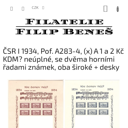
Přejít
NÁKUP
na
CZK
obsah
KOŠÍK
ČSR I 1934, Pof. A283-4, (x) A 1 a 2 Kč
KDM? neúplné, se dvěma horními
řadami známek, oba široké + desky