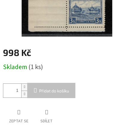
998 Kč
Měrná
Skladem
(1 ks)
cena:
Přidat do košíku
ZEPTAT SE
SDÍLET