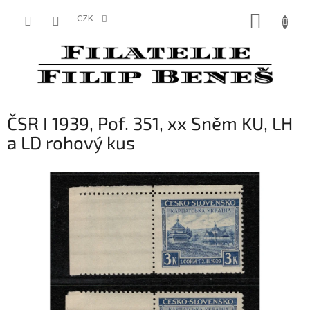
Přejít
NÁKUP
na
CZK
obsah
KOŠÍK
ČSR I 1939, Pof. 351, xx Sněm KU, LH
a LD rohový kus