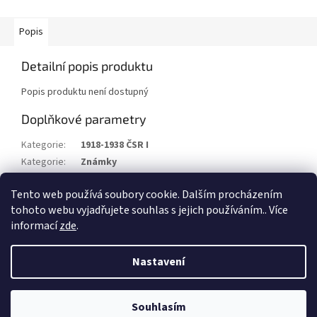
Popis
Detailní popis produktu
Popis produktu není dostupný
Doplňkové parametry
Kategorie
:
1918-1938 ČSR I
Kategorie
:
Známky
Stav/kvalita
:
xx
Tento web používá soubory cookie. Dalším procházením
Rok
:
1939
tohoto webu vyjadřujete souhlas s jejich používáním.. Více
informací
zde
.
Z
á
Nastavení
Vytvořil Shoptet
p
a
t
Souhlasím
Copyright 2026
Filatelie Filip Beneš
. Všechna práva vyhrazena.
í