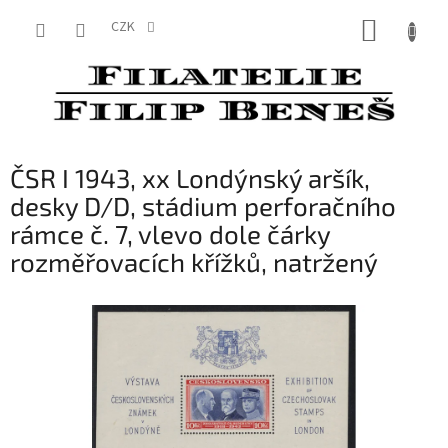
Přejít
NÁKUP
na
CZK
obsah
KOŠÍK
ČSR I 1943, xx Londýnský aršík,
desky D/D, stádium perforačního
rámce č. 7, vlevo dole čárky
rozměřovacích křížků, natržený