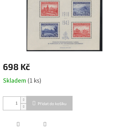
698 Kč
Měrná
Skladem
(1 ks)
cena:
Přidat do košíku