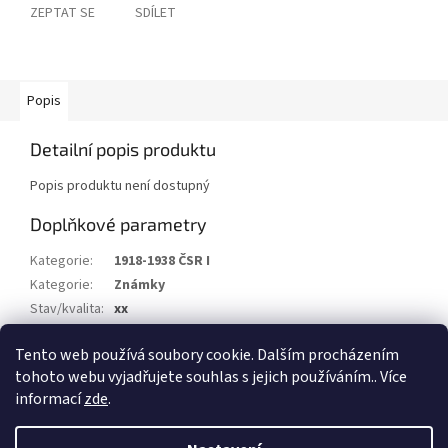
ZEPTAT SE
SDÍLET
Popis
Detailní popis produktu
Popis produktu není dostupný
Doplňkové parametry
Kategorie
:
1918-1938 ČSR I
Kategorie
:
Známky
Stav/kvalita
:
xx
Druh
:
Exilové vydání
Tento web používá soubory cookie. Dalším procházením
Rok
:
1943
tohoto webu vyjadřujete souhlas s jejich používáním.. Více
informací
zde
.
Z
á