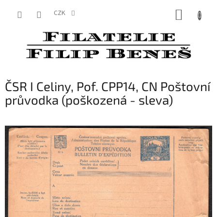
Přejít
NÁKUP
na
CZK
obsah
KOŠÍK
ČSR I Celiny, Pof. CPP14, CN Poštovní
průvodka (poškozená - sleva)