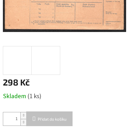
298 Kč
Měrná
Skladem
(1 ks)
cena:
Přidat do košíku