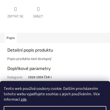
ZEPTAT SE
SDÍLET
Popis
Detailní popis produktu
Popis produktu není dostupný
Doplňkové parametry
Kategorie
:
1918-1938 ČSR I
Kategorie
:
Celiny
Tento web používá soubory cookie. Dalším procházením
Stav/kvalita
:
CN
tohoto webu vyjadřujete souhlas s jejich používáním.. Více
informací
zde
.
Z
á