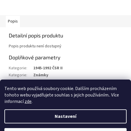
Popis
Detailní popis produktu
Popis produktu není dostupný
Doplňkové parametry
Kategorie
:
1945-1992 ČSR II
Kategorie
:
Známky
Stav/kvalita
:
xx
Tento web používá soubory cookie. Dalším procházením
Rok
:
1961
tohoto webu vyjadřujete souhlas s jejich používáním.. Více
informací
zde
.
Z
á
Nastavení
Vytvořil Shoptet
p
a