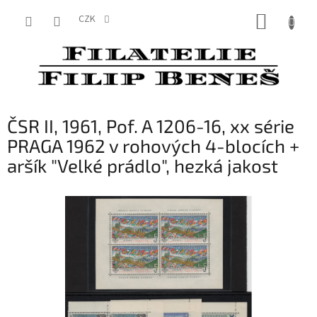
Přejít
NÁKUP
na
CZK
obsah
KOŠÍK
ČSR II, 1961, Pof. A 1206-16, xx série
PRAGA 1962 v rohových 4-blocích +
aršík "Velké prádlo", hezká jakost