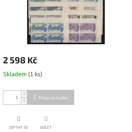
2 598 Kč
Měrná
Skladem
(1 ks)
cena:
Přidat do košíku
ZEPTAT SE
SDÍLET