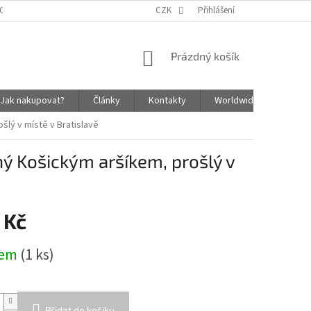
OSOBNÍCH ÚDAJŮ
ZÁSADY SOUBORŮ COOKIES
CZK
Přihlášení
NÁKUPNÍ
Prázdný košík
KOŠÍK
Jak nakupovat?
Články
Kontakty
Worldwide Shipping In
šlý v místě v Bratislavě
ý Košickým aršíkem, prošlý v
 Kč
dem
(1 ks)
Přidat do košíku