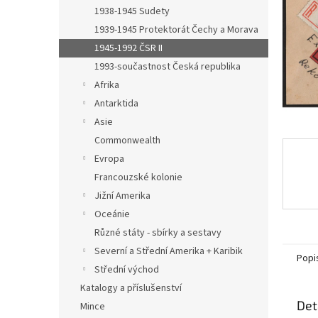
n
1938-1945 Sudety
e
1939-1945 Protektorát Čechy a Morava
l
1945-1992 ČSR II
1993-součastnost Česká republika
Afrika
Antarktida
Asie
Commonwealth
Evropa
Francouzské kolonie
Jižní Amerika
Oceánie
Různé státy - sbírky a sestavy
Severní a Střední Amerika + Karibik
Popi
Střední východ
Katalogy a příslušenství
Det
Mince