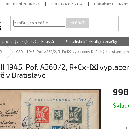
OBCHODNÍ PODMÍNKY
DOPRAVA A PLATBA
PODMÍNKY OCHRANY 
HLEDAT
h prodaných zajímavých kousků
Filatelistické zkratky a značky
 II
ČSR II 1945, Pof. A360/2, R+Ex-⌧ vyplacený Košickým aršíkem, pro
II 1945, Pof. A360/2, R+Ex-⌧ vyplacen
ě v Bratislavě
998
Měrná
Skla
cena: