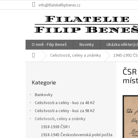
Přejít
info@filateliefilipbenes.cz
na
obsah
O mně - Filip Beneš
Novinky
Ukázka některýc
Domů
Celistvosti, celiny a známky
1945-1992 ČSR
P
ČSR 
o
Přeskočit
s
míst
Kategorie
kategorie
t
r
Bankovky
a
Celistvosti a celiny - kus za 48 Kč
n
Celistvosti a celiny - kus za 98 Kč
n
í
Celistvosti, celiny a známky
p
1918-1938 ČSR I
a
1918-1945 Československá polní pošta