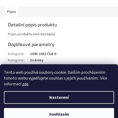
Popis
Detailní popis produktu
Popis produktu není dostupný
Doplňkové parametry
Kategorie
:
1945-1992 ČSR II
Kategorie
:
Známky
Stav/kvalita
:
xx
Tento web používá soubory cookie. Dalším procházením
Rok
:
1976
tohoto webu vyjadřujete souhlas s jejich používáním.. Více
informací
zde
.
Z
á
Nastavení
Vytvořil Shoptet
p
a
t
Souhlasím
Copyright 2026
Filatelie Filip Beneš
. Všechna práva vyhrazena.
í