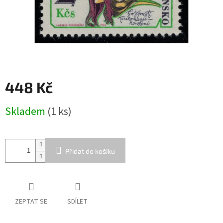
448 Kč
Měrná
Skladem
(1 ks)
cena:
Přidat do košíku
ZEPTAT SE
SDÍLET