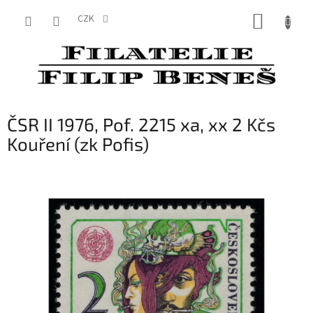
Přejít
NÁKUP
na
CZK
obsah
KOŠÍK
ČSR II 1976, Pof. 2215 xa, xx 2 Kčs
Kouření (zk Pofis)