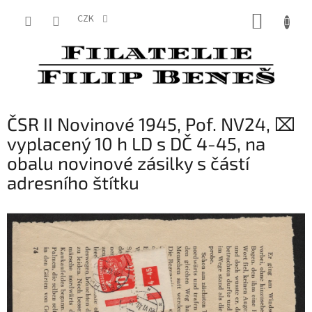
Přejít
NÁKUP
na
CZK
obsah
KOŠÍK
ČSR II Novinové 1945, Pof. NV24, ⌧
vyplacený 10 h LD s DČ 4-45, na
obalu novinové zásilky s částí
adresního štítku