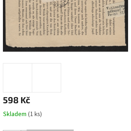
598 Kč
Měrná
Skladem
(1 ks)
cena: