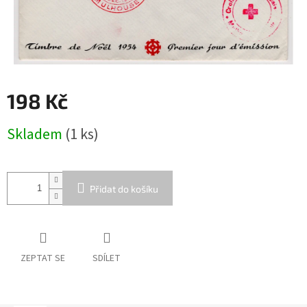
198 Kč
Měrná
Skladem
(1 ks)
cena:
Přidat do košíku
ZEPTAT SE
SDÍLET