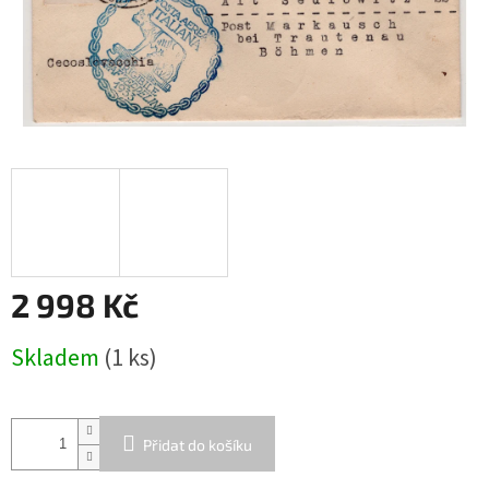
2 998 Kč
Měrná
Skladem
(1 ks)
cena:
Přidat do košíku