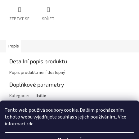
ZEPTAT SE
SDÍLET
Popis
Detailní popis produktu
Popis produktu není dostupný
Doplňkové parametry
Kategorie
:
Itálie
Stav/kvalita
:
⌧︎
Tento web používá soubory cookie. Dalším procházením
Rok
:
1933
tohoto webu vyjadřujete souhlas s jejich používáním.. Více
informací
zde
.
Z
á