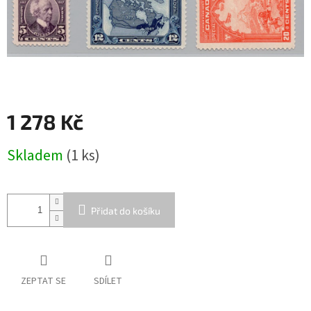
1 278 Kč
Měrná
Skladem
(1 ks)
cena:
Přidat do košíku
ZEPTAT SE
SDÍLET