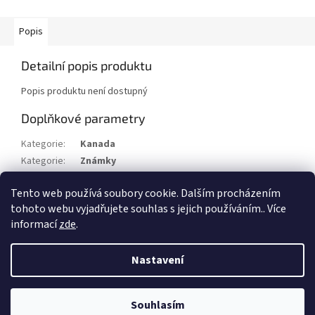
Popis
Detailní popis produktu
Popis produktu není dostupný
Doplňkové parametry
Kategorie
:
Kanada
Kategorie
:
Známky
Stav/kvalita
:
x
Tento web používá soubory cookie. Dalším procházením
Rok
:
1927
tohoto webu vyjadřujete souhlas s jejich používáním.. Více
informací
zde
.
Z
á
Nastavení
Vytvořil Shoptet
p
a
t
Souhlasím
Copyright 2026
Filatelie Filip Beneš
. Všechna práva vyhrazena.
í