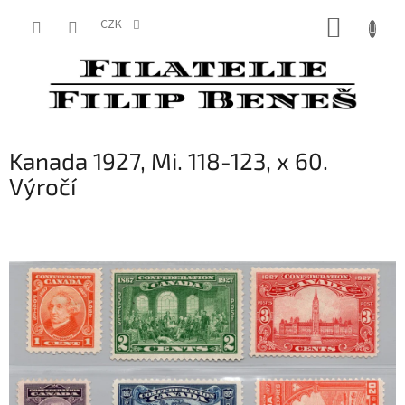
Přejít
NÁKUP
na
CZK
obsah
KOŠÍK
Kanada 1927, Mi. 118-123, x 60.
Výročí