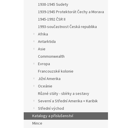
n
1938-1945 Sudety
e
1939-1945 Protektorát Čechy a Morava
l
1945-1992 ČSR II
1993-součastnost Česká republika
Afrika
Antarktida
Asie
Commonwealth
Evropa
Francouzské kolonie
Jižní Amerika
Oceánie
Různé státy - sbírky a sestavy
Severní a Střední Amerika + Karibik
Střední východ
Katalogy a příslušenství
Mince