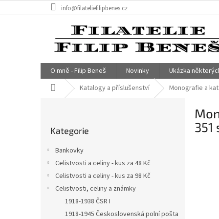
Přejít
info@filateliefilipbenes.cz
na
obsah
O mně - Filip Beneš
Novinky
Ukázka některýc
Domů
Katalogy a příslušenství
Monografie a kata
P
Mono
o
Přeskočit
s
351 
Kategorie
kategorie
t
r
Bankovky
a
Celistvosti a celiny - kus za 48 Kč
n
Celistvosti a celiny - kus za 98 Kč
n
í
Celistvosti, celiny a známky
p
1918-1938 ČSR I
a
1918-1945 Československá polní pošta