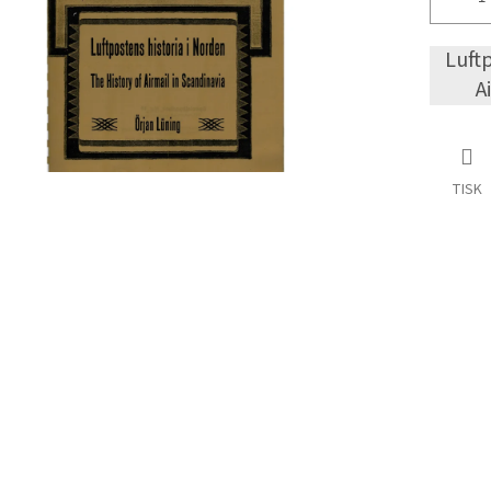
Luftp
A
TISK