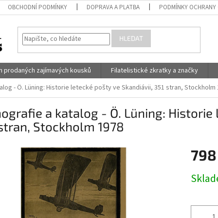
OBCHODNÍ PODMÍNKY
DOPRAVA A PLATBA
PODMÍNKY OCHRANY 
HLEDAT
h prodaných zajímavých kousků
Filatelistické zkratky a značky
log - Ö. Lüning: Historie letecké pošty ve Skandiávii, 351 stran, Stockholm
grafie a katalog - Ö. Lüning: Historie 
stran, Stockholm 1978
798
Měrná
Skla
cena: