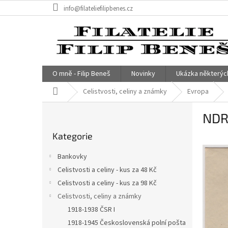
Přejít
info@filateliefilipbenes.cz
na
obsah
O mně - Filip Beneš
Novinky
Ukázka některýc
Domů
Celistvosti, celiny a známky
Evropa
P
NDR
o
Přeskočit
s
Kategorie
kategorie
t
r
Bankovky
a
Celistvosti a celiny - kus za 48 Kč
n
Celistvosti a celiny - kus za 98 Kč
n
í
Celistvosti, celiny a známky
p
1918-1938 ČSR I
a
1918-1945 Československá polní pošta