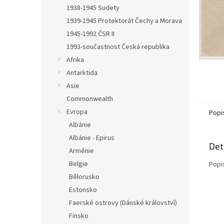
n
1938-1945 Sudety
e
1939-1945 Protektorát Čechy a Morava
l
1945-1992 ČSR II
1993-součastnost Česká republika
Afrika
Antarktida
Asie
Commonwealth
Evropa
Popi
Albánie
Albánie - Epirus
Det
Arménie
Belgie
Popi
Bělorusko
Estonsko
Faerské ostrovy (Dánské království)
Finsko