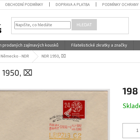
OBCHODNÍ PODMÍNKY
DOPRAVA A PLATBA
PODMÍNKY OCHRANY 
HLEDAT
h prodaných zajímavých kousků
Filatelistické zkratky a značky
Německo - NDR
NDR 1950, ⌧︎
 1950, ⌧︎
198
Měrná
Skla
cena: