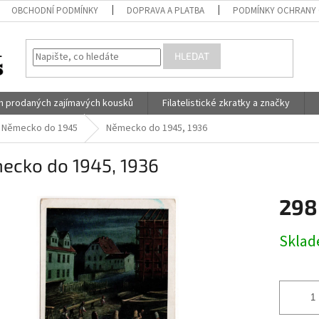
OBCHODNÍ PODMÍNKY
DOPRAVA A PLATBA
PODMÍNKY OCHRANY 
HLEDAT
h prodaných zajímavých kousků
Filatelistické zkratky a značky
Německo do 1945
Německo do 1945, 1936
ecko do 1945, 1936
298
Měrná
Skla
cena: