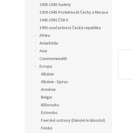
n
1938-1945 Sudety
e
1939-1945 Protektorát Čechy a Morava
l
1945-1992 ČSR II
1993-součastnost Česká republika
Afrika
Antarktida
Asie
Commonwealth
Evropa
Albánie
Albánie - Epirus
Arménie
Belgie
Bělorusko
Estonsko
Faerské ostrovy (Dánské království)
Finsko