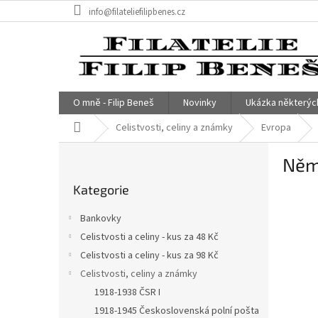
Přejít
info@filateliefilipbenes.cz
na
obsah
O mně - Filip Beneš
Novinky
Ukázka některýc
Domů
Celistvosti, celiny a známky
Evropa
P
Něm
o
Přeskočit
s
Kategorie
kategorie
t
r
Bankovky
a
Celistvosti a celiny - kus za 48 Kč
n
Celistvosti a celiny - kus za 98 Kč
n
í
Celistvosti, celiny a známky
p
1918-1938 ČSR I
a
1918-1945 Československá polní pošta