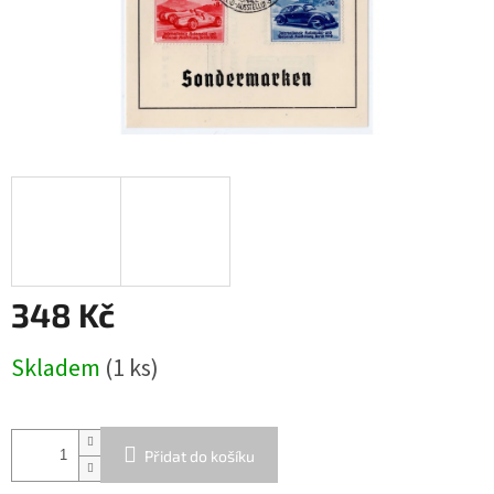
348 Kč
Měrná
Skladem
(1 ks)
cena:
Přidat do košíku