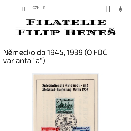
Přejít
NÁKUP
na
CZK
obsah
KOŠÍK
Německo do 1945, 1939 (O FDC
varianta "a")