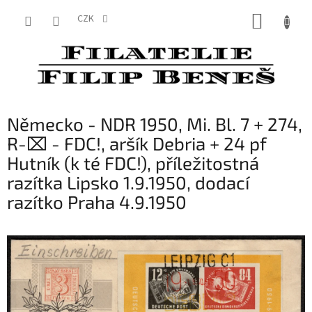
Přejít
NÁKUP
na
CZK
obsah
KOŠÍK
Německo - NDR 1950, Mi. Bl. 7 + 274,
R-⌧︎ - FDC!, aršík Debria + 24 pf
Hutník (k té FDC!), příležitostná
razítka Lipsko 1.9.1950, dodací
razítko Praha 4.9.1950