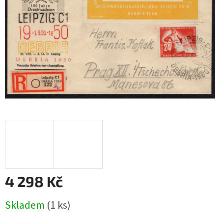
4 298 Kč
Měrná
Skladem
(1 ks)
cena: