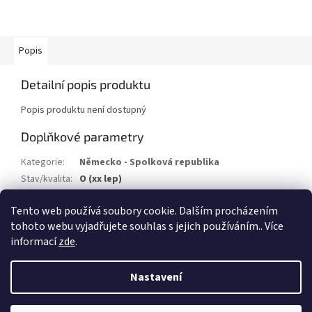
Popis
Detailní popis produktu
Popis produktu není dostupný
Doplňkové parametry
Kategorie
:
Německo - Spolková republika
Stav/kvalita
:
O (xx lep)
Druh
:
Výplatní
Tento web používá soubory cookie. Dalším procházením
Rok
:
1988
tohoto webu vyjadřujete souhlas s jejich používáním.. Více
informací
zde
.
Z
á
Nastavení
Vytvořil Shoptet
p
a