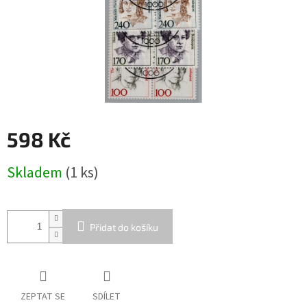
598 Kč
Měrná
Skladem
(1 ks)
cena:
Přidat do košíku
ZEPTAT SE
SDÍLET