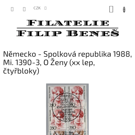
Přejít
NÁKUP
na
CZK
obsah
KOŠÍK
Německo - Spolková republika 1988,
Mi. 1390-3, O Ženy (xx lep,
čtyřbloky)