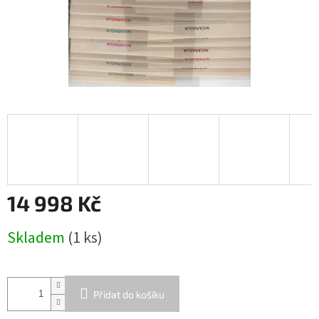
14 998 Kč
Měrná
Skladem
(1 ks)
cena:
Přidat do košíku