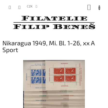
Přejít
NÁKUP
na
CZK
obsah
KOŠÍK
Nikaragua 1949, Mi. Bl. 1-26, xx A
Sport