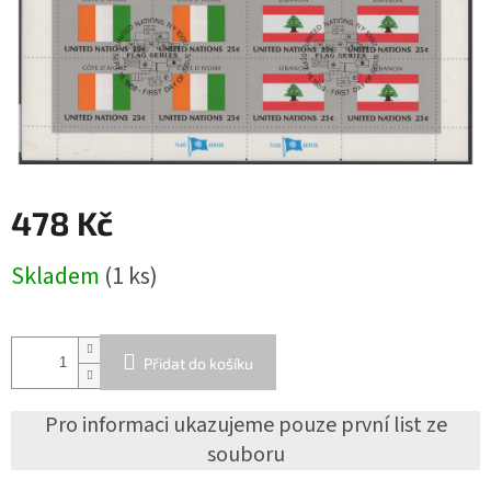
478 Kč
Měrná
Skladem
(1 ks)
cena:
Přidat do košíku
Pro informaci ukazujeme pouze první list ze
souboru