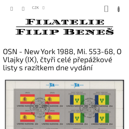
Přejít
NÁKUP
na
CZK
obsah
KOŠÍK
OSN - New York 1988, Mi. 553-68, O
Vlajky (IX), čtyři celé přepážkové
listy s razítkem dne vydání