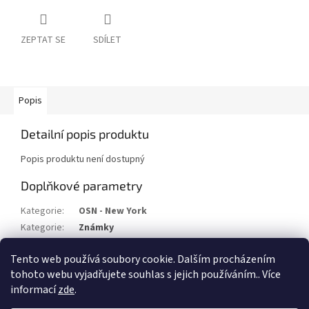
ZEPTAT SE
SDÍLET
Popis
Detailní popis produktu
Popis produktu není dostupný
Doplňkové parametry
Kategorie
:
OSN - New York
Kategorie
:
Známky
Stav/kvalita
:
O
Tento web používá soubory cookie. Dalším procházením
Rok
:
1988
tohoto webu vyjadřujete souhlas s jejich používáním.. Více
informací
zde
.
Z