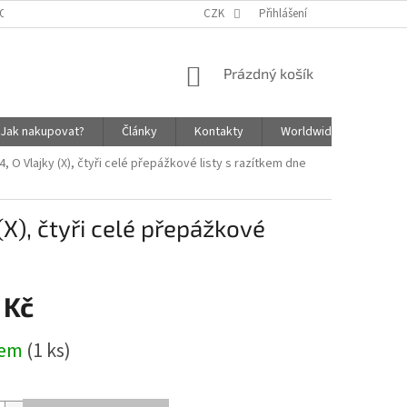
OSOBNÍCH ÚDAJŮ
ZÁSADY SOUBORŮ COOKIES
CZK
Přihlášení
NÁKUPNÍ
Prázdný košík
KOŠÍK
Jak nakupovat?
Články
Kontakty
Worldwide Shipping In
, O Vlajky (X), čtyři celé přepážkové listy s razítkem dne
(X), čtyři celé přepážkové
 Kč
dem
(1 ks)