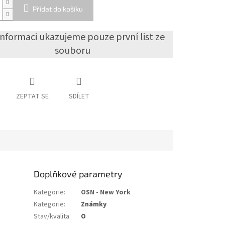
Přidat do košíku
informaci ukazujeme pouze první list ze
souboru
ZEPTAT SE
SDÍLET
Doplňkové parametry
Kategorie
:
OSN - New York
Kategorie
:
Známky
Stav/kvalita
:
O