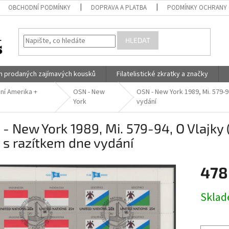
OBCHODNÍ PODMÍNKY
DOPRAVA A PLATBA
PODMÍNKY OCHRANY 
HLEDAT
h prodaných zajímavých kousků
Filatelistické zkratky a značky
dní Amerika +
OSN - New
OSN - New York 1989, Mi. 579-94
York
vydání
- New York 1989, Mi. 579-94, O Vlajky 
y s razítkem dne vydání
478
Měrná
Skla
cena: