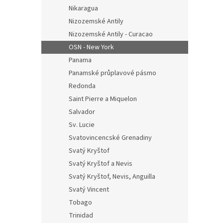
Nikaragua
Nizozemské Antily
Nizozemské Antily - Curacao
OSN - New York
Panama
Panamské průplavové pásmo
Redonda
Saint Pierre a Miquelon
Salvador
Sv. Lucie
Svatovincencské Grenadiny
Svatý Kryštof
Svatý Kryštof a Nevis
Svatý Kryštof, Nevis, Anguilla
Svatý Vincent
Tobago
Trinidad