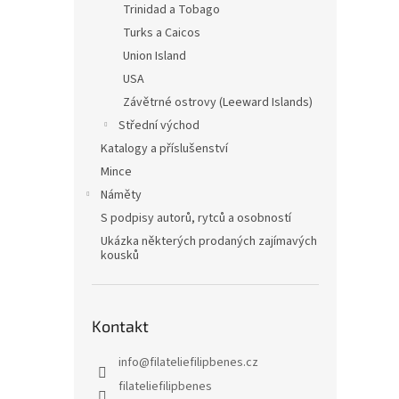
Trinidad a Tobago
Turks a Caicos
Union Island
USA
Závětrné ostrovy (Leeward Islands)
Střední východ
Katalogy a příslušenství
Mince
Náměty
S podpisy autorů, rytců a osobností
Ukázka některých prodaných zajímavých
kousků
Kontakt
info
@
filateliefilipbenes.cz
filateliefilipbenes