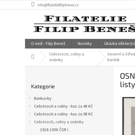
Přejít
info@filateliefilipbenes.cz
na
obsah
O mně - Filip Beneš
Novinky
Ukázka některýc
Celistvosti, celiny a
Severní a Stře
Domů
známky
Karibik
P
OSN 
o
Přeskočit
s
list
Kategorie
kategorie
t
r
Bankovky
a
Celistvosti a celiny - kus za 48 Kč
n
Celistvosti a celiny - kus za 98 Kč
n
í
Celistvosti, celiny a známky
p
1918-1938 ČSR I