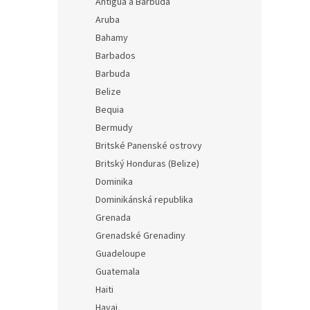
Antigua a Barbuda
Aruba
Bahamy
Barbados
Barbuda
Belize
Bequia
Bermudy
Britské Panenské ostrovy
Britský Honduras (Belize)
Dominika
Dominikánská republika
Grenada
Grenadské Grenadiny
Guadeloupe
Guatemala
Haiti
Havaj