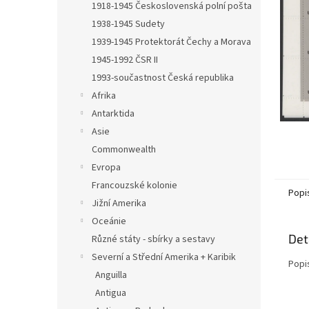
a
1918-1945 Československá polní pošta
n
1938-1945 Sudety
e
1939-1945 Protektorát Čechy a Morava
l
1945-1992 ČSR II
1993-součastnost Česká republika
Afrika
Antarktida
Asie
Commonwealth
Evropa
Francouzské kolonie
Popi
Jižní Amerika
Oceánie
Det
Různé státy - sbírky a sestavy
Severní a Střední Amerika + Karibik
Popi
Anguilla
Antigua