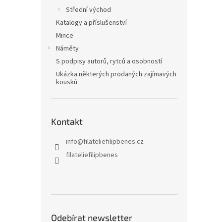
Střední východ
Katalogy a příslušenství
Mince
Náměty
S podpisy autorů, rytců a osobností
Ukázka některých prodaných zajímavých
kousků
Kontakt
info
@
filateliefilipbenes.cz
filateliefilipbenes
Odebírat newsletter