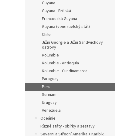
Guyana
Guyana - Britská
Francouzká Guyana
Guyana (venezuelský stát)
Chile
Jižní Georgie a Jižní Sandwichovy
ostrovy
Kolumbie
Kolumbie - Antioquia
Kolumbie - Cundinamarca
Paraguay
Peru
Surinam
Uruguay
Venezuela
Oceánie
Různé státy - sbírky a sestavy
Severní a Střední Amerika + Karibik