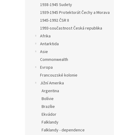
n
1938-1945 Sudety
e
1939-1945 Protektorát Čechy a Morava
l
1945-1992 ČSR II
1993-součastnost Česká republika
Afrika
Antarktida
Asie
Commonwealth
Evropa
Francouzské kolonie
Jižní Amerika
Argentina
Bolívie
Brazílie
Ekvádor
Falklandy
Falklandy - dependence