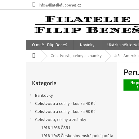
Přejít
info@filateliefilipbenes.cz
na
obsah
O mně - Filip Beneš
Novinky
Ukázka některýc
Domů
Celistvosti, celiny a známky
Jižní Amerika
P
Peru
o
Přeskočit
s
Kategorie
kategorie
Nepo
t
s
r
Bankovky
a
Celistvosti a celiny - kus za 48 Kč
n
Celistvosti a celiny - kus za 98 Kč
n
í
Celistvosti, celiny a známky
p
1918-1938 ČSR I
a
1918-1945 Československá polní pošta