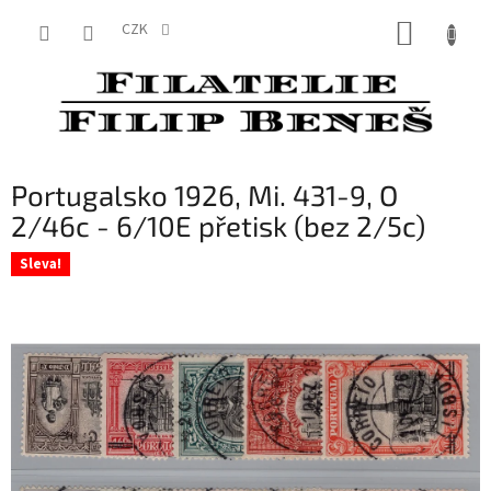
Přejít
NÁKUP
na
CZK
obsah
KOŠÍK
Portugalsko 1926, Mi. 431-9, O
2/46c - 6/10E přetisk (bez 2/5c)
Sleva!