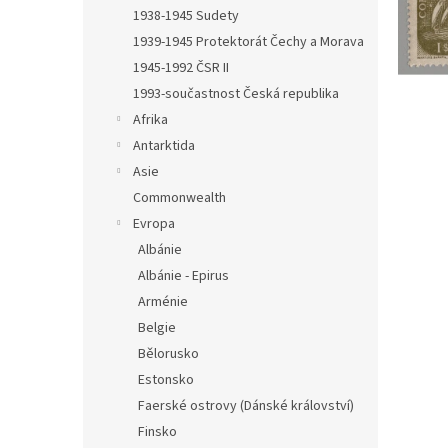
n
1938-1945 Sudety
e
1939-1945 Protektorát Čechy a Morava
l
1945-1992 ČSR II
1993-součastnost Česká republika
Afrika
Antarktida
Asie
Commonwealth
Evropa
Albánie
Albánie - Epirus
Arménie
Belgie
Bělorusko
Estonsko
Faerské ostrovy (Dánské království)
Finsko