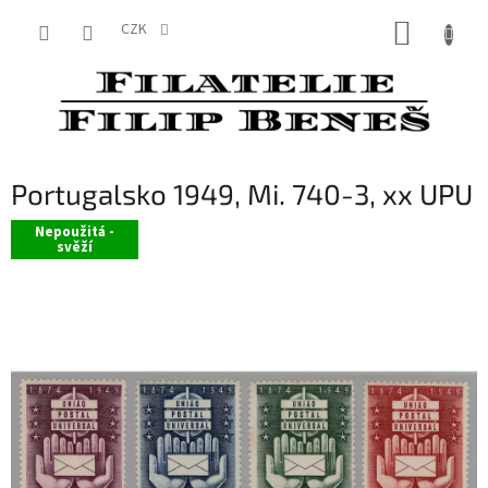
Přejít
NÁKUP
na
CZK
obsah
KOŠÍK
Portugalsko 1949, Mi. 740-3, xx UPU
Nepoužitá -
svěží