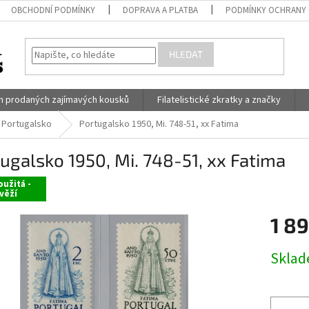
OBCHODNÍ PODMÍNKY
DOPRAVA A PLATBA
PODMÍNKY OCHRANY 
HLEDAT
h prodaných zajímavých kousků
Filatelistické zkratky a značky
Portugalsko
Portugalsko 1950, Mi. 748-51, xx Fatima
ugalsko 1950, Mi. 748-51, xx Fatima
užitá -
věží
1 8
Měrná
Skla
cena: