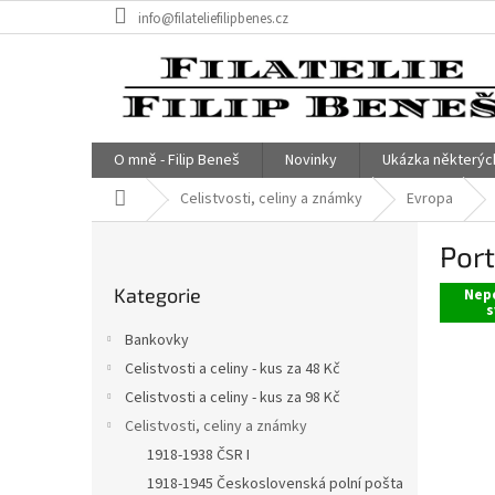
Přejít
info@filateliefilipbenes.cz
na
obsah
O mně - Filip Beneš
Novinky
Ukázka některýc
Domů
Celistvosti, celiny a známky
Evropa
P
Port
o
Přeskočit
s
Kategorie
kategorie
Nepo
t
s
r
Bankovky
a
Celistvosti a celiny - kus za 48 Kč
n
Celistvosti a celiny - kus za 98 Kč
n
í
Celistvosti, celiny a známky
p
1918-1938 ČSR I
a
1918-1945 Československá polní pošta