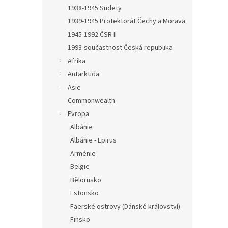
n
1938-1945 Sudety
e
1939-1945 Protektorát Čechy a Morava
l
1945-1992 ČSR II
1993-součastnost Česká republika
Afrika
Antarktida
Asie
Commonwealth
Evropa
Albánie
Albánie - Epirus
Arménie
Belgie
Bělorusko
Estonsko
Faerské ostrovy (Dánské království)
Finsko